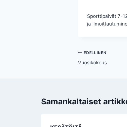
Sporttipäivät 7-12
ja ilmoittautumin
Artikkelien
EDELLINEN
Vuosikokous
selaus
Samankaltaiset artikke