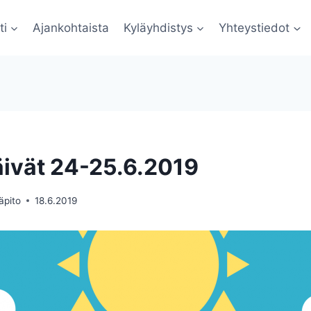
ti
Ajankohtaista
Kyläyhdistys
Yhteystiedot
äivät 24-25.6.2019
äpito
18.6.2019