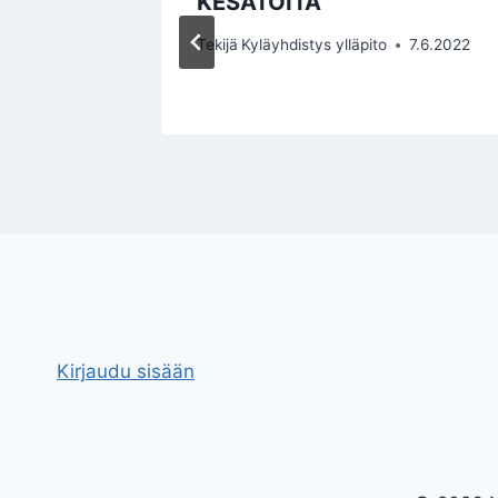
KESÄTÖITÄ
istys
Tekijä
Kyläyhdistys ylläpito
7.6.2022
Kirjaudu sisään