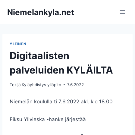
Siirry
Niemelankyla.net
sisältöön
YLEINEN
Digitaalisten
palveluiden KYLÄILTA
Tekijä
Kyläyhdistys ylläpito
7.6.2022
Niemelän koululla ti 7.6.2022 akl. klo 18.00
Fiksu Ylivieska -hanke järjestää