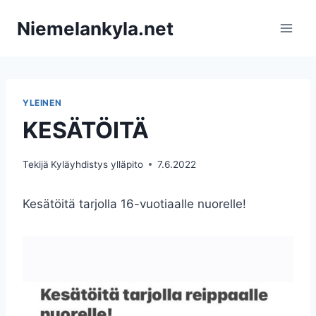
Siirry
Niemelankyla.net
sisältöön
YLEINEN
KESÄTÖITÄ
Tekijä
Kyläyhdistys ylläpito
7.6.2022
Kesätöitä tarjolla 16-vuotiaalle nuorelle!