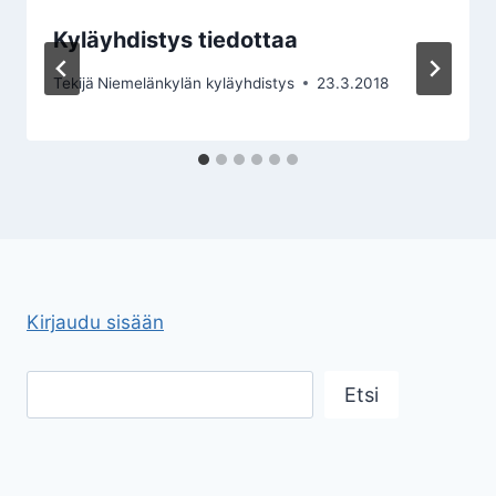
Kyläyhdistys tiedottaa
Tekijä
Niemelänkylän kyläyhdistys
23.3.2018
Kirjaudu sisään
Etsi
Etsi