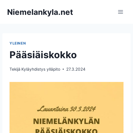
Siirry
Niemelankyla.net
sisältöön
YLEINEN
Pääsiäiskokko
Tekijä
Kyläyhdistys ylläpito
27.3.2024