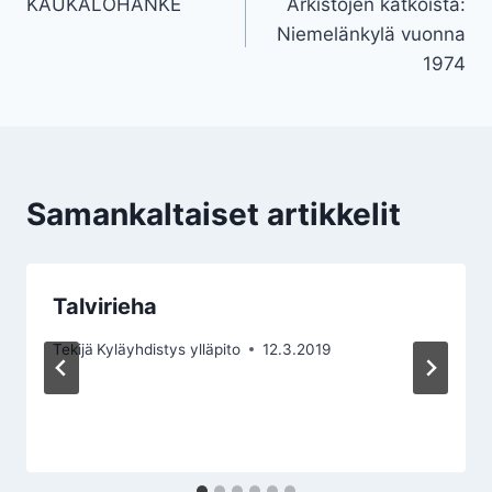
KAUKALOHANKE
Arkistojen kätköistä:
selaus
Niemelänkylä vuonna
1974
Samankaltaiset artikkelit
Talvirieha
Tekijä
Kyläyhdistys ylläpito
12.3.2019