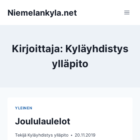
Siirry
Niemelankyla.net
sisältöön
Kirjoittaja: Kyläyhdistys
ylläpito
YLEINEN
Joululaulelot
Tekijä
Kyläyhdistys ylläpito
20.11.2019