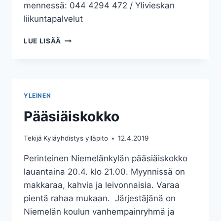
mennessä: 044 4294 472 / Ylivieskan
liikuntapalvelut
SPORTTIPÄIVÄT
LUE LISÄÄ
24-
25.6.2019
YLEINEN
Pääsiäiskokko
Tekijä
Kyläyhdistys ylläpito
12.4.2019
Perinteinen Niemelänkylän pääsiäiskokko
lauantaina 20.4. klo 21.00. Myynnissä on
makkaraa, kahvia ja leivonnaisia. Varaa
pientä rahaa mukaan. Järjestäjänä on
Niemelän koulun vanhempainryhmä ja