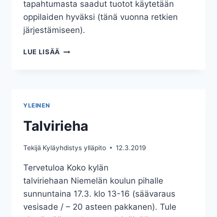
tapahtumasta saadut tuotot käytetään
oppilaiden hyväksi (tänä vuonna retkien
järjestämiseen).
PÄÄSIÄISKOKKO
LUE LISÄÄ
YLEINEN
Talvirieha
Tekijä
Kyläyhdistys ylläpito
12.3.2019
Tervetuloa Koko kylän
talviriehaan Niemelän koulun pihalle
sunnuntaina 17.3. klo 13-16 (säävaraus
vesisade / – 20 asteen pakkanen). Tule