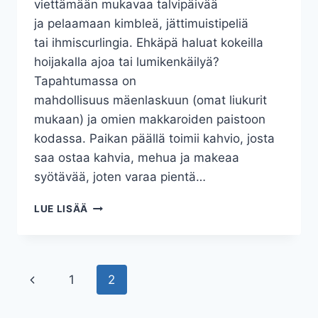
viettämään mukavaa talvipäivää
ja pelaamaan kimbleä, jättimuistipeliä
tai ihmiscurlingia. Ehkäpä haluat kokeilla
hoijakalla ajoa tai lumikenkäilyä?
Tapahtumassa on
mahdollisuus mäenlaskuun (omat liukurit
mukaan) ja omien makkaroiden paistoon
kodassa. Paikan päällä toimii kahvio, josta
saa ostaa kahvia, mehua ja makeaa
syötävää, joten varaa pientä…
TALVIRIEHA
LUE LISÄÄ
Sivunavigointi
Edellinen
1
2
sivu