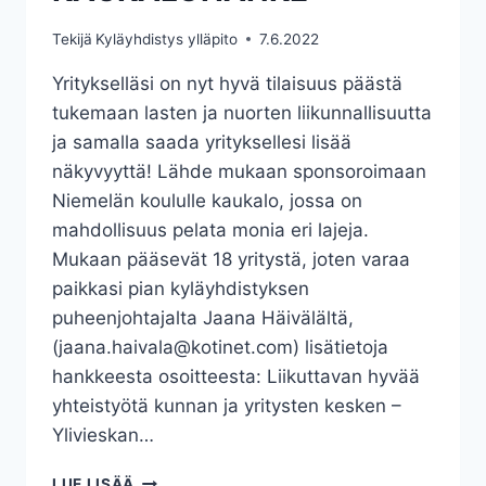
Tekijä
Kyläyhdistys ylläpito
7.6.2022
Yritykselläsi on nyt hyvä tilaisuus päästä
tukemaan lasten ja nuorten liikunnallisuutta
ja samalla saada yrityksellesi lisää
näkyvyyttä! Lähde mukaan sponsoroimaan
Niemelän koululle kaukalo, jossa on
mahdollisuus pelata monia eri lajeja.
Mukaan pääsevät 18 yritystä, joten varaa
paikkasi pian kyläyhdistyksen
puheenjohtajalta Jaana Häivälältä,
(jaana.haivala@kotinet.com) lisätietoja
hankkeesta osoitteesta: Liikuttavan hyvää
yhteistyötä kunnan ja yritysten kesken –
Ylivieskan…
KAUKALOHANKE
LUE LISÄÄ