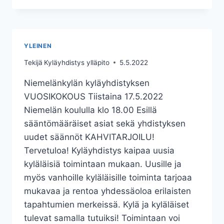
KYLÄILTA
YLEINEN
Tekijä
Kyläyhdistys ylläpito
5.5.2022
Niemelänkylän kyläyhdistyksen
VUOSIKOKOUS Tiistaina 17.5.2022
Niemelän koululla klo 18.00 Esillä
sääntömääräiset asiat sekä yhdistyksen
uudet säännöt KAHVITARJOILU!
Tervetuloa! Kyläyhdistys kaipaa uusia
kyläläisiä toimintaan mukaan. Uusille ja
myös vanhoille kyläläisille toiminta tarjoaa
mukavaa ja rentoa yhdessäoloa erilaisten
tapahtumien merkeissä. Kylä ja kyläläiset
tulevat samalla tutuiksi! Toimintaan voi