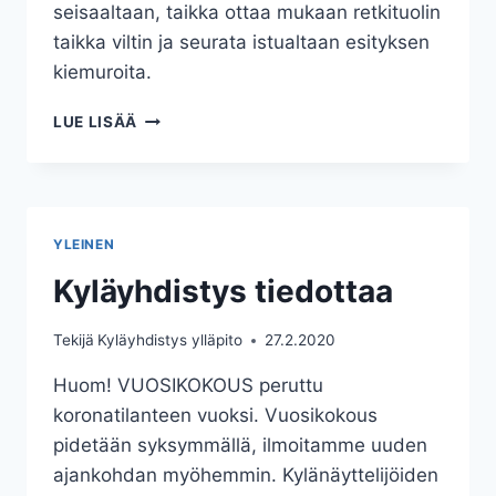
seisaaltaan, taikka ottaa mukaan retkituolin
taikka viltin ja seurata istualtaan esityksen
kiemuroita.
VAGABOND
LUE LISÄÄ
SIRKUSESITYS
25.6.2020
KLO
15
ALK.
YLEINEN
Kyläyhdistys tiedottaa
Tekijä
Kyläyhdistys ylläpito
27.2.2020
Huom! VUOSIKOKOUS peruttu
koronatilanteen vuoksi. Vuosikokous
pidetään syksymmällä, ilmoitamme uuden
ajankohdan myöhemmin. Kylänäyttelijöiden