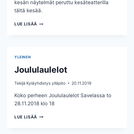
kesän näytelmät peruttu kesäteatterilla
tältä kesää.
KYLÄYHDISTYS
LUE LISÄÄ
TIEDOTTAA
YLEINEN
Joululaulelot
Tekijä
Kyläyhdistys ylläpito
20.11.2019
Koko perheen Joululaulelot Savelassa to
28.11.2018 klo 18
JOULULAULELOT
LUE LISÄÄ