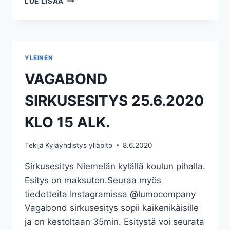
LUE LISÄÄ
TO
24.9.2020
NIEMELÄN
KOULULLA
KLO
YLEINEN
18
KAHVITARJOILU!
VAGABOND
SIRKUSESITYS 25.6.2020
KLO 15 ALK.
Tekijä
Kyläyhdistys ylläpito
8.6.2020
Sirkusesitys Niemelän kylällä koulun pihalla.
Esitys on maksuton.Seuraa myös
tiedotteita Instagramissa @lumocompany
Vagabond sirkusesitys sopii kaikenikäisille
ja on kestoltaan 35min. Esitystä voi seurata