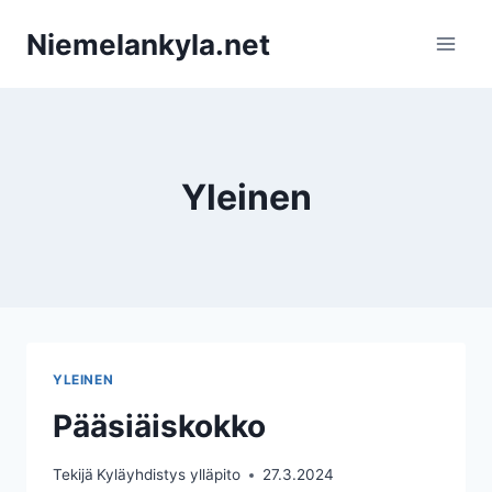
Siirry
Niemelankyla.net
sisältöön
Yleinen
YLEINEN
Pääsiäiskokko
Tekijä
Kyläyhdistys ylläpito
27.3.2024