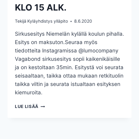
KLO 15 ALK.
Tekijä
Kyläyhdistys ylläpito
8.6.2020
Sirkusesitys Niemelän kylällä koulun pihalla.
Esitys on maksuton.Seuraa myös
tiedotteita Instagramissa @lumocompany
Vagabond sirkusesitys sopii kaikenikäisille
ja on kestoltaan 35min. Esitystä voi seurata
seisaaltaan, taikka ottaa mukaan retkituolin
taikka viltin ja seurata istualtaan esityksen
kiemuroita.
VAGABOND
LUE LISÄÄ
SIRKUSESITYS
25.6.2020
KLO
15
ALK.