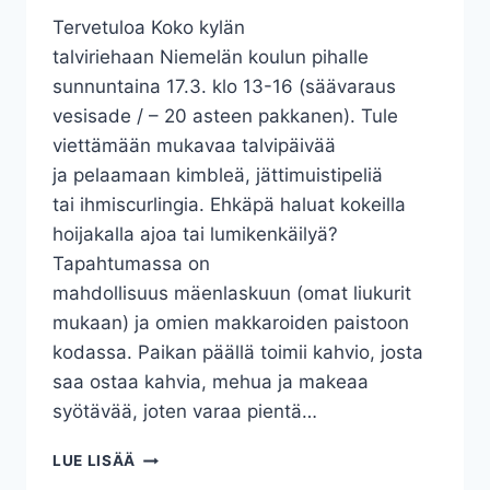
Tervetuloa Koko kylän
talviriehaan Niemelän koulun pihalle
sunnuntaina 17.3. klo 13-16 (säävaraus
vesisade / – 20 asteen pakkanen). Tule
viettämään mukavaa talvipäivää
ja pelaamaan kimbleä, jättimuistipeliä
tai ihmiscurlingia. Ehkäpä haluat kokeilla
hoijakalla ajoa tai lumikenkäilyä?
Tapahtumassa on
mahdollisuus mäenlaskuun (omat liukurit
mukaan) ja omien makkaroiden paistoon
kodassa. Paikan päällä toimii kahvio, josta
saa ostaa kahvia, mehua ja makeaa
syötävää, joten varaa pientä…
TALVIRIEHA
LUE LISÄÄ