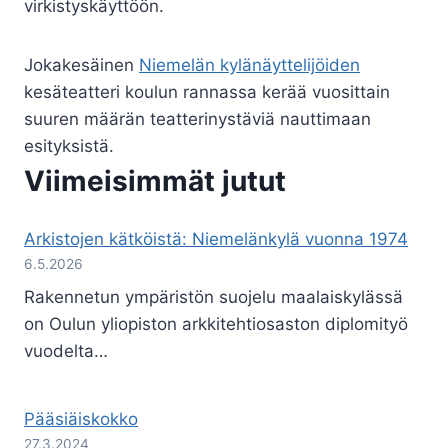
virkistyskäyttöön.
Jokakesäinen
Niemelän kylänäyttelijöiden
kesäteatteri koulun rannassa kerää vuosittain
suuren määrän teatterinystäviä nauttimaan
esityksistä.
Viimeisimmät jutut
Arkistojen kätköistä: Niemelänkylä vuonna 1974
6.5.2026
Rakennetun ympäristön suojelu maalaiskylässä
on Oulun yliopiston arkkitehtiosaston diplomityö
vuodelta…
Pääsiäiskokko
27.3.2024