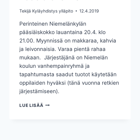
Tekijä
Kyläyhdistys ylläpito
12.4.2019
Perinteinen Niemelänkylän
pääsiäiskokko lauantaina 20.4. klo
21.00. Myynnissä on makkaraa, kahvia
ja leivonnaisia. Varaa pientä rahaa
mukaan. Järjestäjänä on Niemelän
koulun vanhempainryhmä ja
tapahtumasta saadut tuotot käytetään
oppilaiden hyväksi (tänä vuonna retkien
järjestämiseen).
PÄÄSIÄISKOKKO
LUE LISÄÄ