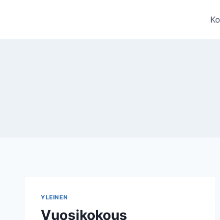
Siirry
sisältöön
Ko
YLEINEN
Vuosikokous