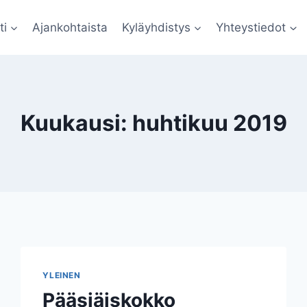
ti
Ajankohtaista
Kyläyhdistys
Yhteystiedot
Kuukausi: huhtikuu 2019
YLEINEN
Pääsiäiskokko